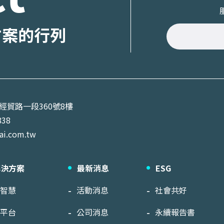
方案的行列
區經貿路一段360號8樓
838
ai.com.tw
解決方案
最新消息
ESG
工智慧
活動消息
社會共好
醫平台
公司消息
永續報告書