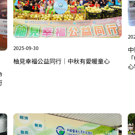
20
2025-09-30
中
「
柚見幸福公益同行｜中秋有愛暖童心
心
命
行