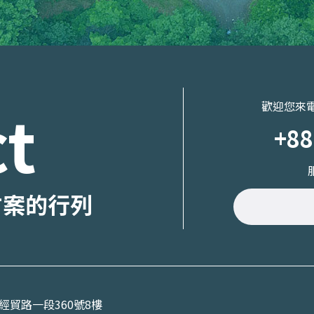
t
歡迎您來
+88
方案的行列
區經貿路一段360號8樓