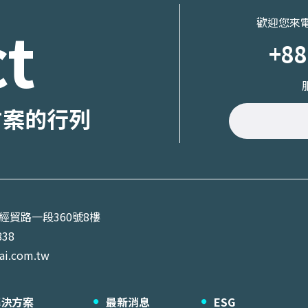
t
歡迎您來
+88
方案的行列
區經貿路一段360號8樓
838
ai.com.tw
解決方案
最新消息
ESG