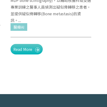
MDP bone scintigraphy)，以輔助核醫科或受過
專業訓練之醫事人員偵測出疑似骨轉移之患者，
並提供疑似骨轉移(Bone metastasis)的資
訊。
醫療AI
Read More