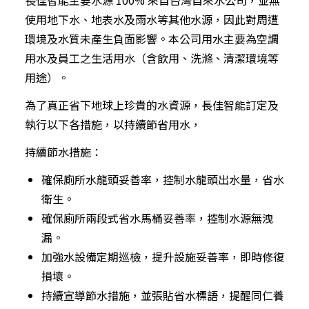
長佳智能主要水源 100% 來自台灣自來水公司，並無
使用地下水、地表水及雨水等其他水源，因此對周遭
環境及水質未產生負面影響。本公司用水主要為空調
用水及員工之生活用水（含飲用、洗滌、清潔環境等
用途）。
為了真正省下地球上珍貴的水資源，長佳智能訂定及
執行以下各措施，以持續節省用水，
持續節水措施：
確保廁所水龍頭妥善率，控制水龍頭出水量，省水
衛生。
確保廁所兩段式省水馬桶妥善率，控制水源無洩
漏。
加強水設備定期巡檢，提升設施妥善率，即時修復
損壞。
持續宣導節水措施，並張貼省水標語，提醒同仁養