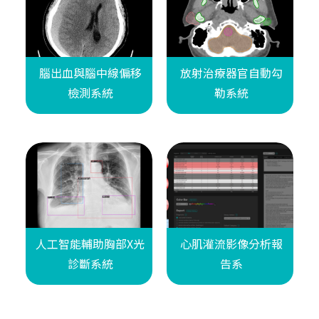
腦出血與腦中線偏移
放射治療器官自動勾
檢測系統
勒系統
人工智能輔助胸部X光
心肌灌流影像分析報
診斷系統
告系