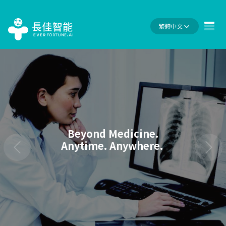
繁體中文
Beyond Medicine.
Anytime. Anywhere.