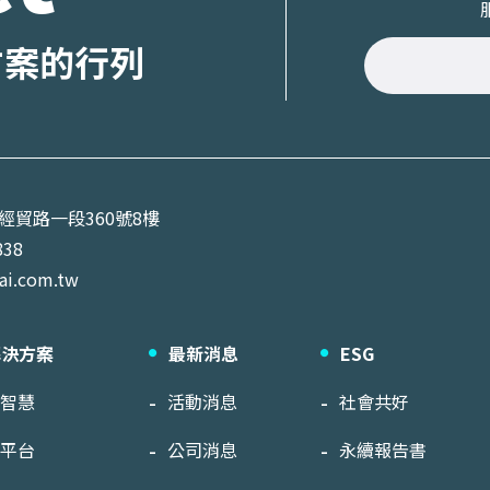
方案的行列
區經貿路一段360號8樓
838
ai.com.tw
解決方案
最新消息
ESG
工智慧
活動消息
社會共好
醫平台
公司消息
永續報告書