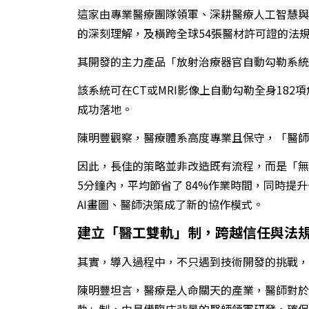
這家由專業醫療團隊領軍、深耕醫療人工智慧與
的深刻理解，及橫跨全球54張醫材許可證的法
其開發的主力產品「放射治療器官自動勾勒系統 (S
該系統可在CT或MRI影像上自動勾勒全身18
成功落地。
陳明豐觀察，醫療體系高度專業且保守，「醫師
因此，長佳的策略並非改造既有流程，而是「無
5分鐘內，平均節省了 84%作業時間，同時
AI畫圖、醫師決策成了新的協作模式。
建立「醫工雙軌」制，跨越信任與法
其實，導入過程中，不只遇到技術開發的挑戰，
陳明豐坦言，醫療是人命關天的產業，醫師對於
軌」制，由具備臨床背景的醫師領軍研發，確保