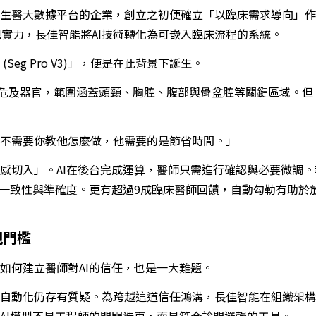
生醫大數據平台的企業，創立之初便確立「以臨床需求導向」作
規實力，長佳智能將AI技術轉化為可嵌入臨床流程的系統。
eg Pro V3)」，便是在此背景下誕生。
2項危及器官，範圍涵蓋頭頸、胸腔、腹部與骨盆腔等關鍵區域。
不需要你教他怎麼做，他需要的是節省時間。」
感切入」。AI在後台完成運算，醫師只需進行確認與必要微調
提升一致性與準確度。更有超過9成臨床醫師回饋，自動勾勒有助於
規門檻
如何建立醫師對AI的信任，也是一大難題。
自動化仍存有質疑。為跨越這道信任鴻溝，長佳智能在組織架構
AI模型不是工程師的閉門造車，而是符合診間邏輯的工具。