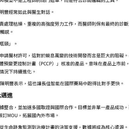
陳明豐經常如此與醫生對話。
負責處理枯燥、重複的高強度勞力工作，而醫師則保有最終的診
觸感。
代瓶頸」。
新申請醫材許可，這對於瞬息萬變的技術開發而言是巨大的阻礙
軟體預變更控制計畫（PCCP）」核准的產品。意味在產品上市前
的情況下持續進化。
陳明豐表示，這也讓長佳智能在國際賽局中跑得比對手更快。
化邁進
數據整合，並加速多國取證與國際合作。目標並非單一產品成功
簽訂MOU，拓展國內外市場。
，從生命跡象監測到治療計畫的決策支援，數據將成為核心資源。