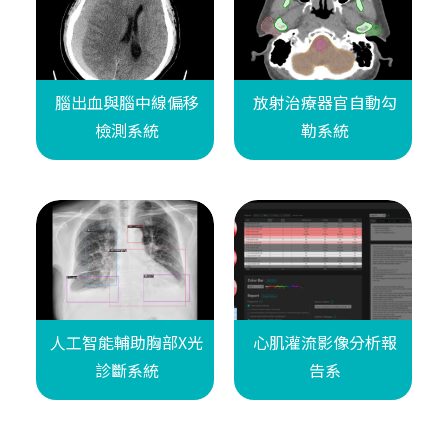
腦出血與腦中線偏移
放射治療器官自動勾
檢測系統
勒系統
人工智能輔助胸部X光
心肌灌流影像分析報
診斷系統
告系