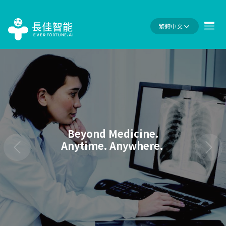
繁體中文
Beyond Medicine.
Anytime. Anywhere.