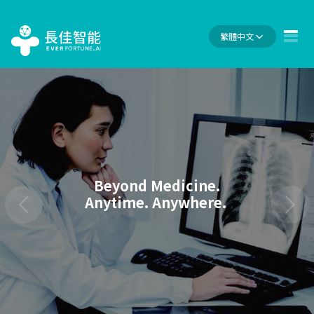
繁體中文
Beyond Medicine.
Anytime. Anywhere.