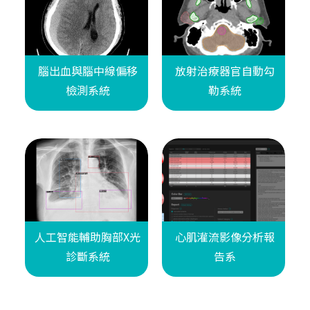
腦出血與腦中線偏移
放射治療器官自動勾
檢測系統
勒系統
人工智能輔助胸部X光
心肌灌流影像分析報
診斷系統
告系